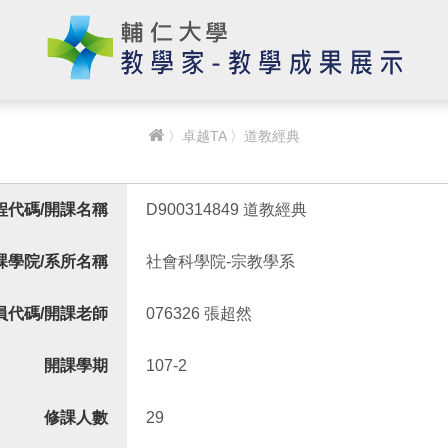
〉
卓越TA
〉道教經典
程代碼/開課名稱
D900314849 道教經典
課學院/系所名稱
社會科學院-宗教學系
員代碼/開課老師
076326 張超然
開課學期
107-2
修課人數
29