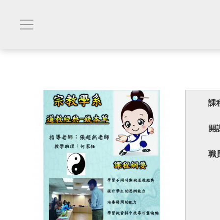
課
開
職