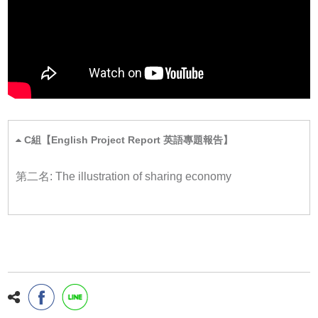
C組【English Project Report 英語專題報告】
第二名: The illustration of sharing economy