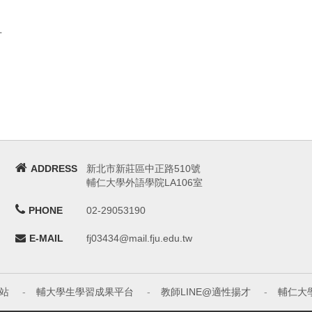
言
ADDRESS
新北市新莊區中正路510號
輔仁大學外語學院LA106室
PHONE
02-29053190
E-MAIL
fj03434@mail.fju.edu.tw
站
-
輔大學生學習成果平台
-
教師LINE@適性揚才
-
輔仁大