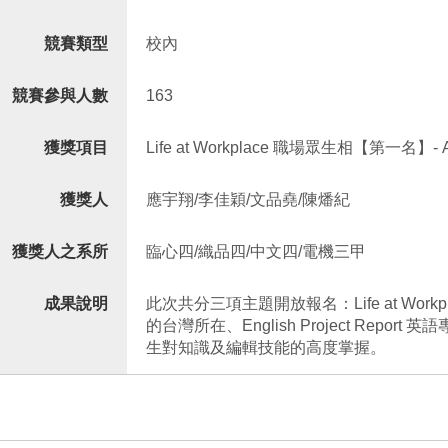
競賽類型
校內
競賽參與人數
163
獲獎項目
Life at Workplace 職場眾生相【第一名】- Alte
獲獎人
應宇翔/李佳穎/文品堯/陳燔紀
獲獎人之系所
臨心四/織品四/中文四/電機三甲
成果說明
此次共分三項主題開放報名：Life at Workplac
的台灣所在、English Project Re
生對知識及編輯技能的高度掌握。