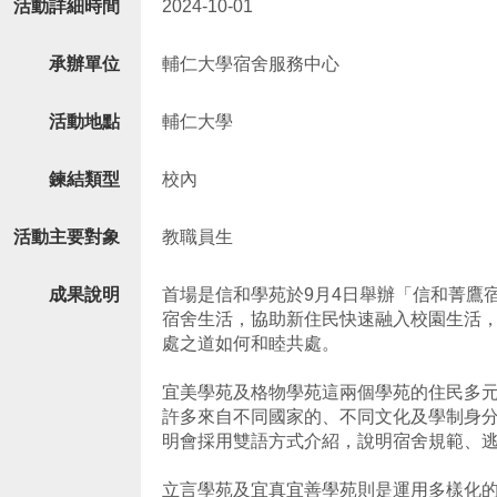
活動詳細時間
2024-10-01
承辦單位
輔仁大學宿舍服務中心
活動地點
輔仁大學
鍊結類型
校內
活動主要對象
教職員生
成果說明
首場是信和學苑於9月4日舉辦「信和菁鷹
宿舍生活，協助新住民快速融入校園生活
處之道如何和睦共處。
宜美學苑及格物學苑這兩個學苑的住民多
許多來自不同國家的、不同文化及學制身
明會採用雙語方式介紹，說明宿舍規範、
立言學苑及宜真宜善學苑則是運用多樣化