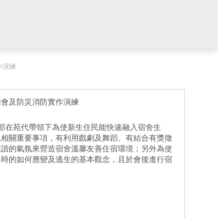
作演練
明會及防災消防實作演練
部在苑代帶領下為使新生住民能快速融入宿舍生
規相關重要事項，有利用戲劇及舞蹈、有結合有獎徵
詼諧的氣氛來營造宿舍溫馨友善住宿環境；另外為使
災時的如何應變及逃生的基本觀念，且於會後進行宿
。