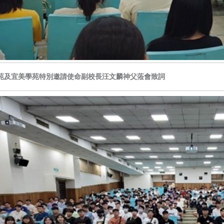
苑及宜美學苑特別邀請使命副校長汪文麟神父蒞會致詞