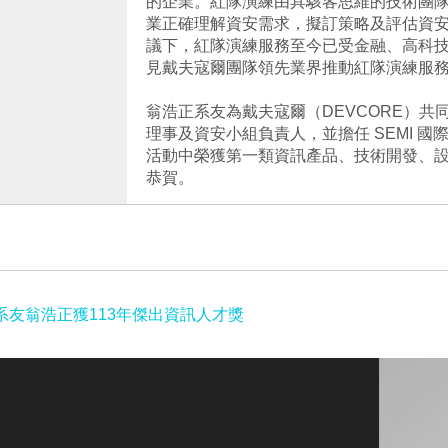
的企業。紅隊演練由具駭客思維的技術團
業正確理解資安需求，擬訂策略及評估資
議下，紅隊演練服務至今已受金融、高科
見戴夫寇爾團隊領先業界推動紅隊演練服
翁浩正系友為戴夫寇爾（DEVCORE）共
理事及資安小組負責人，並擔任 SEMI 
活動中榮獲第一類資訊產品、技術開發、
恭賀。
系友翁浩正獲113年傑出資訊人才獎