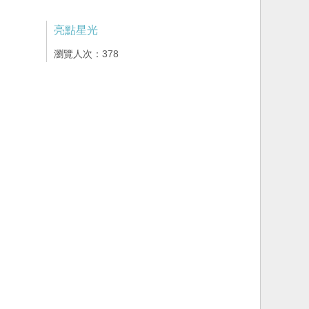
亮點星光
瀏覽人次：378