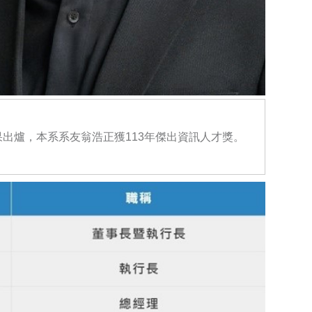
出爐，本系系友翁浩正獲113年傑出資訊人才獎。