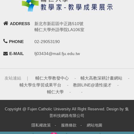
ADDRESS
新北市新莊區中正路510號
輔仁大學外語學院LA106室
PHONE
02-29053190
E-MAIL
fj03434@mail.fju.edu.tw
友站連結 ｜
輔仁大學教發中心
-
輔大高教深耕計畫網站
-
輔大學生學習成果平台
-
教師LINE@適性揚才
-
輔仁大學
-
-
Copyright @ Fujen Catholic University All Right Reserved. Design by 集
普科技網路有限公司
隱私權政策
-
服務條款
-
網站地圖