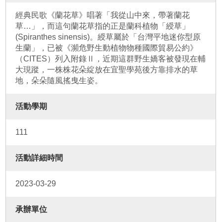
經典民歌《蘭花草》唱著「我從山中來，帶著蘭花
草…」，而這句蘭花草指的正是蘭科植物「綬草」
(Spiranthes sinensis)。綬草屬於「台灣平地迷你型原
生蘭」，已被《瀕危野生動植物物種國際貿易公約》
（CITES）列入附錄Ⅱ，近期這群野生嬌客被發現在輔
大現蹤，一株株花朵綻放在宜聖學苑後方靠排水的草
地，朵朵隨風搖曳生姿。
活動學期
111
活動詳細時間
2023-03-29
承辦單位