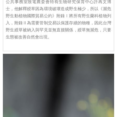
公共事務室致電農委會特有生物研究保育中心許再文博
士，他解釋綬草因為環境破壞造成野生極少，所以《瀕危
野生動植物國際貿易公約》附錄Ⅰ將所有野生蘭科植物列
入，附錄Ⅱ為需要管制交易以保護存續的物種，因此台灣
野生綬草被納入與罕見並無直接關係，綬草無瀕危，只要
生態被改善自然會出現。