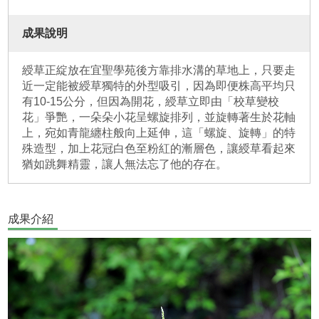
成果說明
綬草正綻放在宜聖學苑後方靠排水溝的草地上，只要走
近一定能被綬草獨特的外型吸引，因為即便株高平均只
有10-15公分，但因為開花，綬草立即由「校草變校
花」爭艷，一朵朵小花呈螺旋排列，並旋轉著生於花軸
上，宛如青龍纏柱般向上延伸，這「螺旋、旋轉」的特
殊造型，加上花冠白色至粉紅的漸層色，讓綬草看起來
猶如跳舞精靈，讓人無法忘了他的存在。
成果介紹