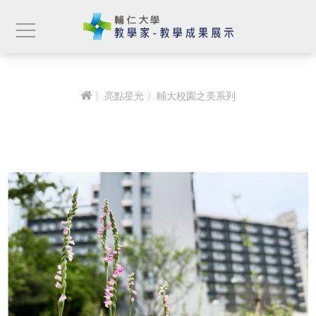
〉
亮點星光
〉輔大校園之美系列