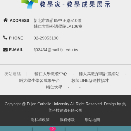
ADDRESS
新北市新莊區中正路510號
輔仁大學外語學院LA106室
PHONE
02-29053190
E-MAIL
fj03434@mail.fju.edu.tw
友站連結 ｜
輔仁大學教發中心
-
輔大高教深耕計畫網站
-
輔大學生學習成果平台
-
教師LINE@適性揚才
-
輔仁大學
-
-
Copyright @ Fujen Catholic University All Right Reserved. Design by 集
普科技網路有限公司
隱私權政策
-
服務條款
-
網站地圖
0