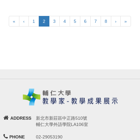
«
‹
1
2
3
4
5
6
7
8
›
»
ADDRESS
新北市新莊區中正路510號
輔仁大學外語學院LA106室
PHONE
02-29053190