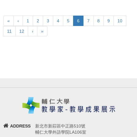
«
‹
1
2
3
4
5
6
7
8
9
10
11
12
›
»
ADDRESS
新北市新莊區中正路510號
輔仁大學外語學院LA106室